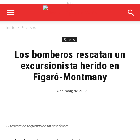
ADS
Inicio
Sucesos
Sucesos
Los bomberos rescatan un
excursionista herido en
Figaró-Montmany
14 de maig de 2017
El rescate ha requerido de un helicóptero