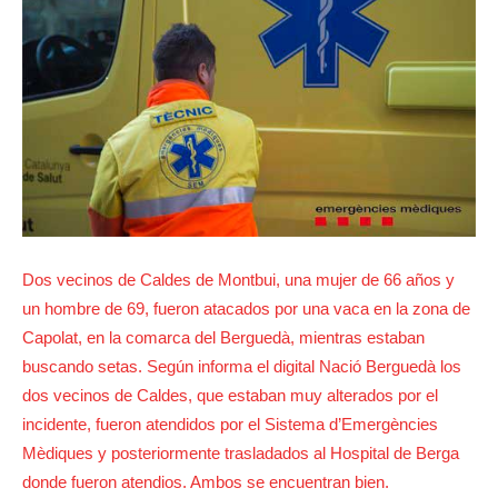
Dos vecinos de Caldes de Montbui, una mujer de 66 años y
un hombre de 69, fueron atacados por una vaca en la zona de
Capolat, en la comarca del Berguedà, mientras estaban
buscando setas. Según informa el digital Nació Berguedà los
dos vecinos de Caldes, que estaban muy alterados por el
incidente, fueron atendidos por el Sistema d’Emergències
Mèdiques y posteriormente trasladados al Hospital de Berga
donde fueron atendios. Ambos se encuentran bien.