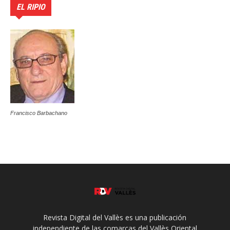
EL RIPIO
Francisco Barbachano
Revista Digital del Vallès es una publicación
independiente de las comarcas del Vallès Oriental