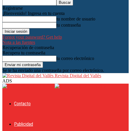
Registrarse
¡Bienvenido! Ingresa en tu cuenta
tu nombre de usuario
tu contraseña
Forgot your password? Get help
Nota a las fuentes
Recuperación de contraseña
Recupera tu contraseña
tu correo electrónico
Se te ha enviado una contraseña por correo electrónico.
Revista Digital del Vallès
ADS
Contacto
Publicidad