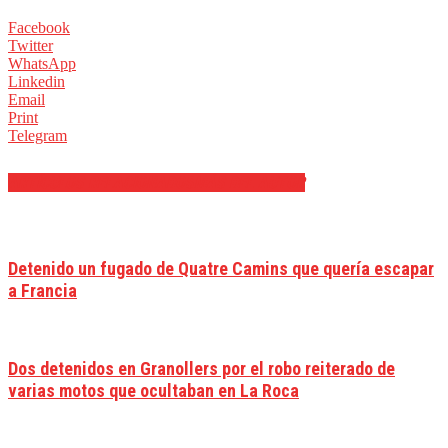
Facebook
Twitter
WhatsApp
Linkedin
Email
Print
Telegram
ARTÍCULOS RELACIONADOS
MÁS DEL AUTOR
Detenido un fugado de Quatre Camins que quería escapar
a Francia
Dos detenidos en Granollers por el robo reiterado de
varias motos que ocultaban en La Roca