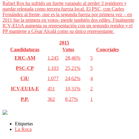
Rafael Ros ha sufrido un fuerte varapalo al perder 3 regidores y
quedar relegada como tercera fuerza local. El PSC, con Carles
Fernández al frente, que es la segunda fuerza por primera vez – en
2011 fue la primera en votos- pierde también dos ediles. Finalmente
ICV-EUiA aumenta su representación con un segundo regidor y el
PP mantiene a César Alcalá como su único representante.
2015
Candidaturas
Votos
Concejales
ERC-AM
1.245
28,46%
5
PSC-CP
1.103
25,21%
5
CiU
1.077
24,62%
4
ICV-EUIA-E
451
10,31%
2
P.P.
362
8,27%
1
Etiquetas
La Roca