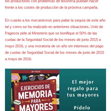
los productores con problemas de tesorería puedan hacer
frente a los costes de producción de la próxima campaña.
En cuanto a los mecanismos para paliar la sequía de este año
tal y como se ha realizado en anteriores situaciones, Unió de
Pagesos pide al Ministerio que se bonifique el 50% de las
cuotas de la Seguridad Social de los meses de junio 2015 a
mayo 2016, y una moratoria de un año sin intereses del pago
de cuotas de Seguridad Social de los meses de junio de 2015
a mayo de 2016.