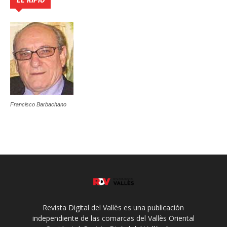
Francisco Barbachano
Revista Digital del Vallès es una publicación
independiente de las comarcas del Vallès Oriental