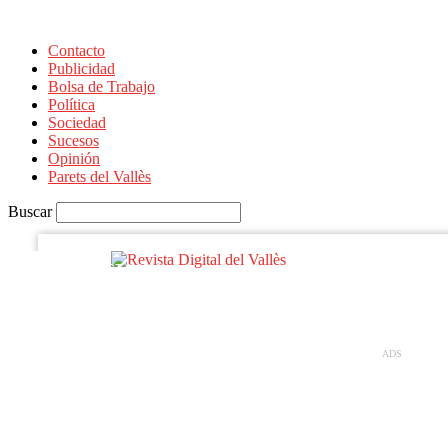
Contacto
Publicidad
Bolsa de Trabajo
Política
Sociedad
Sucesos
Opinión
tu nombre de usuario
Parets del Vallès
tu contraseña
Buscar
Revista
DISSABTE, AGOST 8, 2026
Digital
del
Vallès
ADS