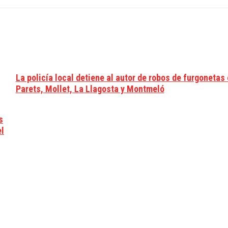
La policía local detiene al autor de robos de furgonetas
Parets, Mollet, La Llagosta y Montmeló
s
el