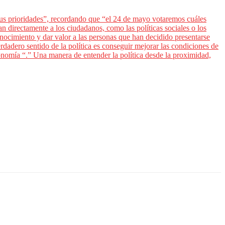
 sus prioridades”, recordando que “el 24 de mayo votaremos cuáles
an directamente a los ciudadanos, como las políticas sociales o los
nocimiento y dar valor a las personas que han decidido presentarse
dadero sentido de la política es conseguir mejorar las condiciones de
conomía “.” Una manera de entender la política desde la proximidad,