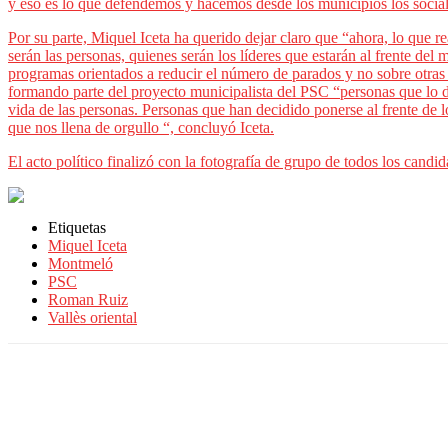
y eso es lo que defendemos y hacemos desde los municipios los sociali
Por su parte, Miquel Iceta ha querido dejar claro que “ahora, lo que 
serán las personas, quienes serán los líderes que estarán al frente del
programas orientados a reducir el número de parados y no sobre otras 
formando parte del proyecto municipalista del PSC “personas que lo da
vida de las personas. Personas que han decidido ponerse al frente de 
que nos llena de orgullo “, concluyó Iceta.
El acto político finalizó con la fotografía de grupo de todos los cand
Etiquetas
Miquel Iceta
Montmeló
PSC
Roman Ruiz
Vallès oriental