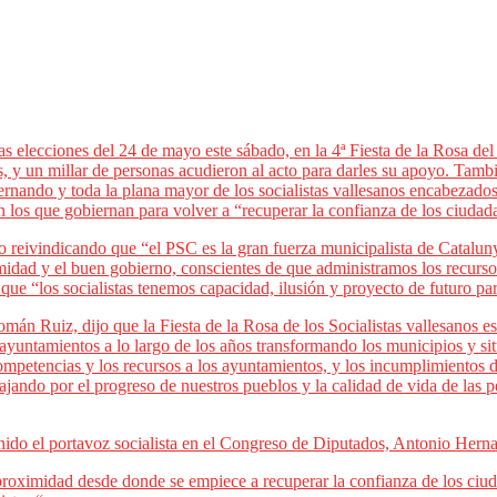
 las elecciones del 24 de mayo este sábado, en la 4ª Fiesta de la Rosa d
 y un millar de personas acudieron al acto para darles su apoyo. Tambié
rnando y toda la plana mayor de los socialistas vallesanos encabezados
n los que gobiernan para volver a “recuperar la confianza de los ciudad
co reivindicando que “el PSC es la gran fuerza municipalista de Catalu
imidad y el buen gobierno, conscientes de que administramos los recurso
que “los socialistas tenemos capacidad, ilusión y proyecto de futuro pa
omán Ruiz, dijo que la Fiesta de la Rosa de los Socialistas vallesanos e
 ayuntamientos a lo largo de los años transformando los municipios y si
competencias y los recursos a los ayuntamientos, y los incumplimientos d
jando por el progreso de nuestros pueblos y la calidad de vida de las p
ido el portavoz socialista en el Congreso de Diputados, Antonio Hernan
roximidad desde donde se empiece a recuperar la confianza de los ciuda