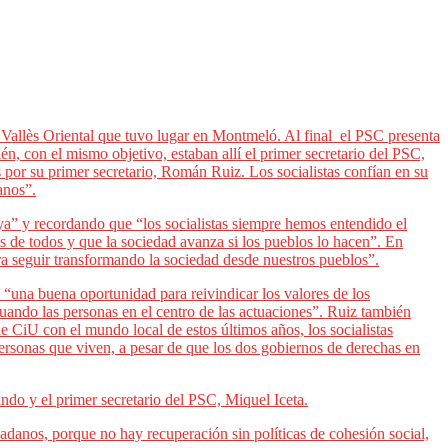
el Vallès Oriental que tuvo lugar en Montmeló. Al final el PSC presenta
n, con el mismo objetivo, estaban allí el primer secretario del PSC,
 por su primer secretario, Román Ruiz. Los socialistas confían en su
anos”.
nya” y recordando que “los socialistas siempre hemos entendido el
s de todos y que la sociedad avanza si los pueblos lo hacen”. En
ra seguir transformando la sociedad desde nuestros pueblos”.
s “una buena oportunidad para reivindicar los valores de los
tuando las personas en el centro de las actuaciones”. Ruiz también
e CiU con el mundo local de estos últimos años, los socialistas
ersonas que viven, a pesar de que los dos gobiernos de derechas en
do y el primer secretario del PSC, Miquel Iceta.
danos, porque no hay recuperación sin políticas de cohesión social,