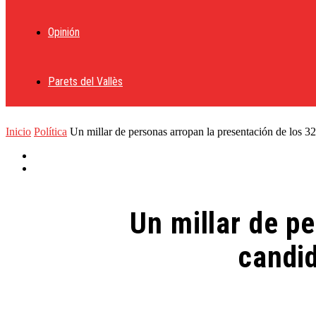
Opinión
Parets del Vallès
Inicio
Política
Un millar de personas arropan la presentación de los 32
Un millar de p
candid