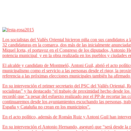
Los socialistas del Vallès Oriental hicieron piña con sus candidatos a
32 candidaturas en la comarca, dos más de las inicialmente anunciadas,
Miquel Iceta, el portavoz en el Congreso de los diputados, Antonio He
potencia municipal y en la obra realizada en los pueblos y ciudades e
El alcalde y candidato de Montmeló, Antoni Guil, abrió el acto políti
municipalismo como el servicio a las personas desde el rigor, la prox
referencia a las próximas elecciones municipales también ha afirmado 
En su intervención el primer secretario del PSC del Vallés Oriental, R
socialistas” y ha destacado “el trabajo de proximidad hecho desde los
recordó que “a pesar del esfuerzo realizado por el PP de recortar las 
continuaremos desde los ayuntamientos escuchando las personas, traba
España y Cataluña no crean en los municipios”.
En el acto político, además de Román Ruiz y Antoni Guil han interven
En su intervención el Antonio Hernando, aseguró que “será desde la p