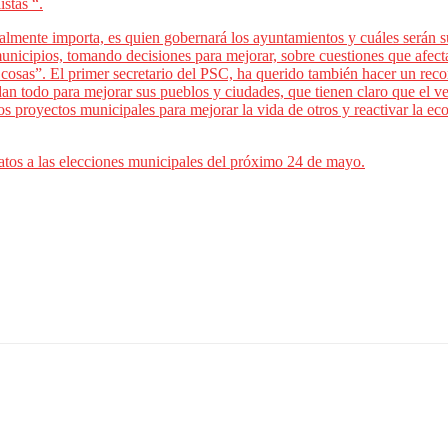
stas “.
realmente importa, es quien gobernará los ayuntamientos y cuáles serán
 municipios, tomando decisiones para mejorar, sobre cuestiones que afect
cosas”. El primer secretario del PSC, ha querido también hacer un reco
n todo para mejorar sus pueblos y ciudades, que tienen claro que el ver
los proyectos municipales para mejorar la vida de otros y reactivar la e
idatos a las elecciones municipales del próximo 24 de mayo.