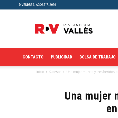
DIVENDRES, AGOST 7, 2026
Revista
Digital
del
Vallès
CONTACTO
PUBLICIDAD
BOLSA DE TRABAJO
Inicio
Sucesos
Una mujer muerta y tres heridos en
Una mujer m
en