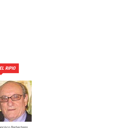
EL RIPIO
ancisco Barbachano