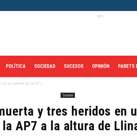
ADS
POLÍTICA
SOCIEDAD
SUCESOS
OPINIÓN
PARETS 
 un accidente en la AP7...
Sucesos
uerta y tres heridos en 
 la AP7 a la altura de Llin