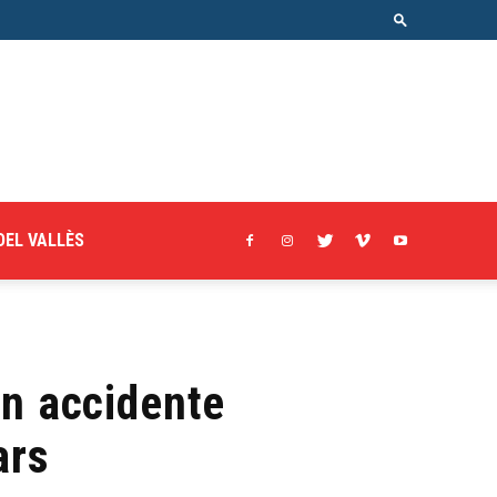
DEL VALLÈS
un accidente
ars