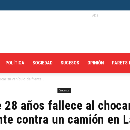
ADS
POLÍTICA
SOCIEDAD
SUCESOS
OPINIÓN
PARETS 
car su vehículo de frente...
Sucesos
 28 años fallece al choca
nte contra un camión en 