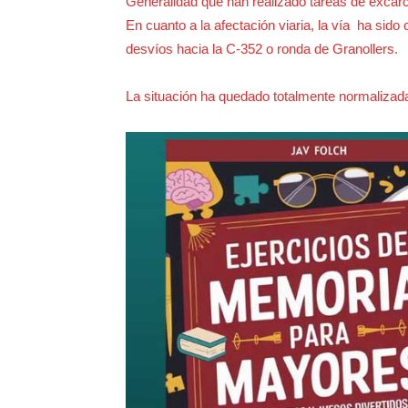
Generalidad que han realizado tareas de excarc
En cuanto a la afectación viaria, la vía ha sido 
desvíos hacia la C-352 o ronda de Granollers.
La situación ha quedado totalmente normalizada