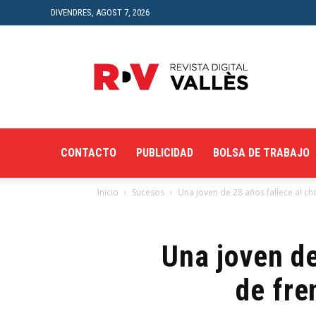
DIVENDRES, AGOST 7, 2026
Revista
Digital
del
Vallès
CONTACTO
PUBLICIDAD
BOLSA DE TRABAJO
Inicio
Sucesos
Una joven de 28 años fallece al cho
Una joven de
de fre