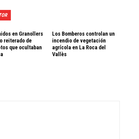
TOR
idos en Granollers
Los Bomberos controlan un
bo reiterado de
incendio de vegetación
otos que ocultaban
agrícola en La Roca del
ca
Vallès