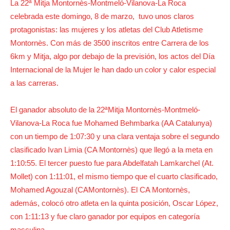
La 22ª Mitja Montornès-Montmeló-Vilanova-La Roca
celebrada este domingo, 8 de marzo, tuvo unos claros
protagonistas: las mujeres y los atletas del Club Atletisme
Montornès. Con más de 3500 inscritos entre Carrera de los
6km y Mitja, algo por debajo de la previsión, los actos del Día
Internacional de la Mujer le han dado un color y calor especial
a las carreras.
El ganador absoluto de la 22ªMitja Montornès-Montmeló-
Vilanova-La Roca fue Mohamed Behmbarka (AA Catalunya)
con un tiempo de 1:07:30 y una clara ventaja sobre el segundo
clasificado Ivan Limia (CA Montornès) que llegó a la meta en
1:10:55. El tercer puesto fue para Abdelfatah Lamkarchel (At.
Mollet) con 1:11:01, el mismo tiempo que el cuarto clasificado,
Mohamed Agouzal (CAMontornès). El CA Montornès,
además, colocó otro atleta en la quinta posición, Oscar López,
con 1:11:13 y fue claro ganador por equipos en categoría
masculina