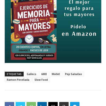
ETIQUETAS
Gallecs
kM0
Mollet
Pep Salsetas
Ramon Perellada
Slow Food