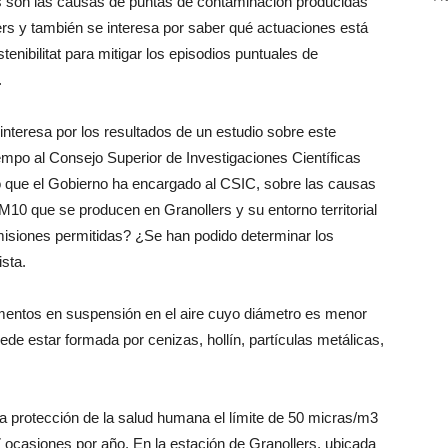
es son las causas de puntas de contaminación producidas
ers y también se interesa por saber qué actuaciones está
tenibilitat para mitigar los episodios puntuales de
.
nteresa por los resultados de un estudio sobre este
empo al Consejo Superior de Investigaciones Científicas
o que el Gobierno ha encargado al CSIC, sobre las causas
M10 que se producen en Granollers y su entorno territorial
isiones permitidas? ¿Se han podido determinar los
ista.
mentos en suspensión en el aire cuyo diámetro es menor
de estar formada por cenizas, hollín, partículas metálicas,
la protección de la salud humana el límite de 50 micras/m3
casiones por año. En la estación de Granollers, ubicada