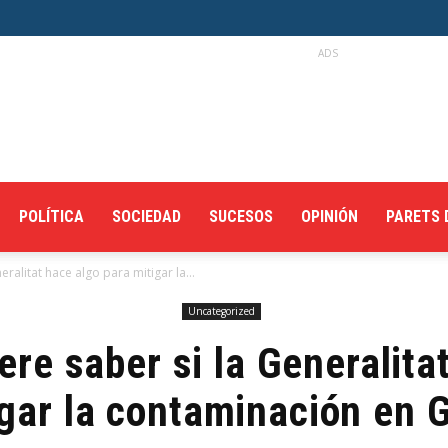
ADS
POLÍTICA
SOCIEDAD
SUCESOS
OPINIÓN
PARETS 
eralitat hace algo para mitigar la...
Uncategorized
ere saber si la Generalita
igar la contaminación en G