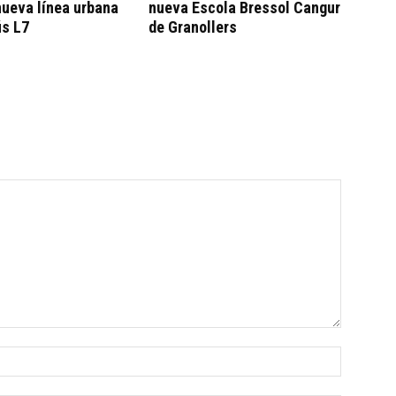
nueva línea urbana
nueva Escola Bressol Cangur
ús L7
de Granollers