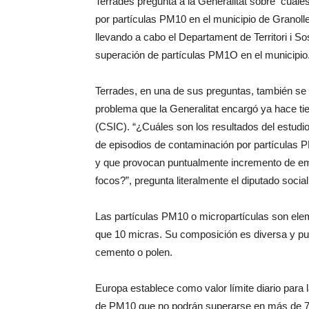
Terrades pregunta a la Generalitat sobre cuál
por partículas PM10 en el municipio de Granoll
llevando a cabo el Departament de Territori i Sos
superación de partículas PM1O en el municipio
Terrades, en una de sus preguntas, también se i
problema que la Generalitat encargó ya hace ti
(CSIC). “¿Cuáles son los resultados del estudi
de episodios de contaminación por partículas P
y que provocan puntualmente incremento de em
focos?”, pregunta literalmente el diputado social
Las partículas PM10 o micropartículas son ele
que 10 micras. Su composición es diversa y pue
cemento o polen.
Europa establece como valor límite diario para 
de PM10 que no podrán superarse en más de 7 o