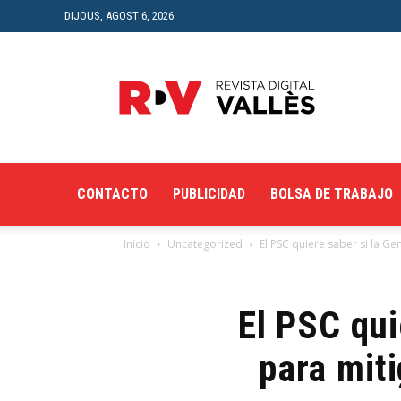
DIJOUS, AGOST 6, 2026
Revista
Digital
del
Vallès
CONTACTO
PUBLICIDAD
BOLSA DE TRABAJO
Inicio
Uncategorized
El PSC quiere saber si la Gen
El PSC qui
para mit