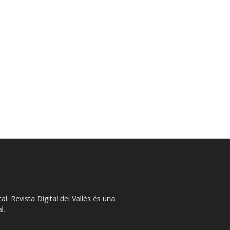
l. Revista Digital del Vallès és una
l.