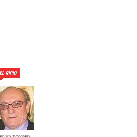
EL RIPIO
ancisco Barbachano