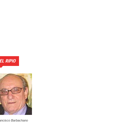
EL RIPIO
ancisco Barbachano