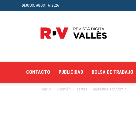
DIJOUS, AGOST 6, 2026
Revista
Digital
del
Vallès
CONTACTO
PUBLICIDAD
BOLSA DE TRABAJO
Inicio
Opinión
cartas
Realisme econòmic