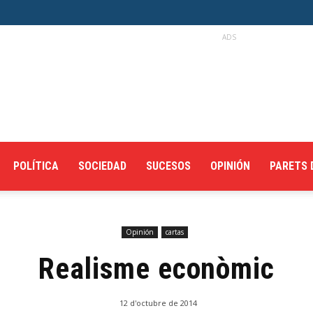
ADS
POLÍTICA
SOCIEDAD
SUCESOS
OPINIÓN
PARETS 
Opinión
cartas
Realisme econòmic
12 d'octubre de 2014