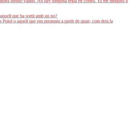
 seguirá siendo válido. No hay ninguna regla en contra. Ya me imagino a
quell que ha sortit amb un no?
Pujol o aquell que ens pregunta a partir de quan, com deia la