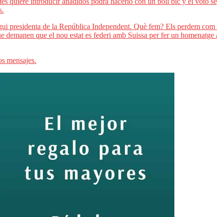
ntes quiere introducir añadidos podrá hacerlo con un boli bic y el voto
s.
ui presidenta de la República Independent. Què fem? Els perdem com a
 demanen que el nou estat es federi amb Suissa per fer un homenatge a 
os mensajes.