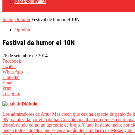
Parets del Vallès
Inicio
Opinión
Festival de humor el 10N
Opinión
Festival de humor el 10N
26 de setembre de 2014
Facebook
Twitter
WhatsApp
Linkedin
Email
Print
Telegram
Diábolo
Los admiradores de Artur Mas creen que es una especie de genio de la
9N, paralizada por el Tribunal Constitucional, en un proceso participa
descubriendo como un aprendiz de brujo. Y uno bastante malo, por ciert
tienen todos aquellos que se encargarán del simulacro de Mesas y de l