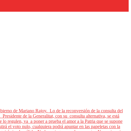
obierno de Mariano Rajoy. Lo de la reconversión de la consulta del
Presidente de la Generalitat, con su consulta alternativa, se está
e lo regulen, va a poner a prueba el amor a la Patria que se supone
irá el voto nulo, cualquiera podrá apuntar en las papeletas con la