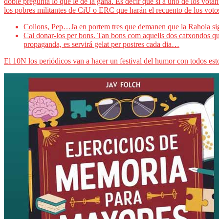
doble pregunta lo que le dé la gana. Es decir que si a uno de los vota
los pobres militantes de CiU o ERC que harán el recuento de los voto
Collons, Pep…Ja en portem tres que demanen que la Rahola sig
Cal donar-los per bons. Tan bons com aquells dos catxondos que
propaganda, es servirá gelat per postres cada dia…
El 10N los periódicos van a hacer un festival del humor con todos est