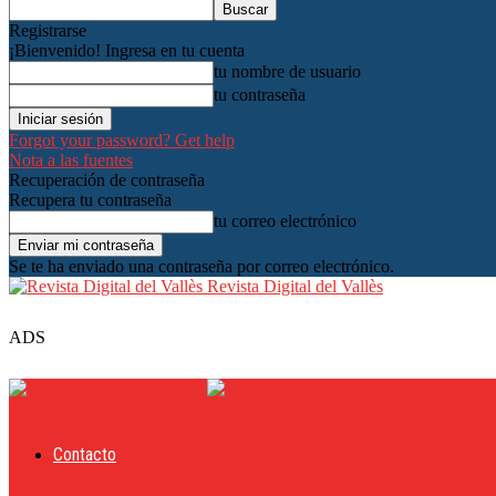
Registrarse
¡Bienvenido! Ingresa en tu cuenta
tu nombre de usuario
tu contraseña
Forgot your password? Get help
Nota a las fuentes
Recuperación de contraseña
Recupera tu contraseña
tu correo electrónico
Se te ha enviado una contraseña por correo electrónico.
Revista Digital del Vallès
ADS
Contacto