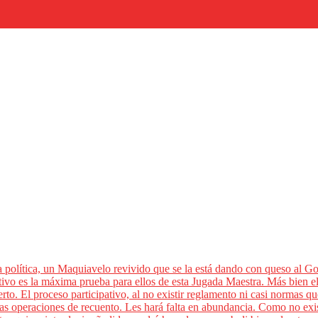
 política, un Maquiavelo revivido que se la está dando con queso al G
tivo es la máxima prueba para ellos de esta Jugada Maestra. Más bien el 
o. El proceso participativo, al no existir reglamento ni casi normas qu
as operaciones de recuento. Les hará falta en abundancia. Como no exist