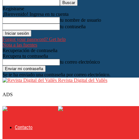
Registrarse
¡Bienvenido! Ingresa en tu cuenta
tu nombre de usuario
tu contraseña
Forgot your password? Get help
Nota a las fuentes
Recuperación de contraseña
Recupera tu contraseña
tu correo electrónico
Se te ha enviado una contraseña por correo electrónico.
Revista Digital del Vallès
ADS
Contacto