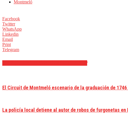
Montmeló
Facebook
Twitter
WhatsApp
Linkedin
Email
Print
Telegram
ARTÍCULOS RELACIONADOS
MÁS DEL AUTOR
El Circuit de Montmeló escenario de la graduación de 1746
La policía local detiene al autor de robos de furgonetas en