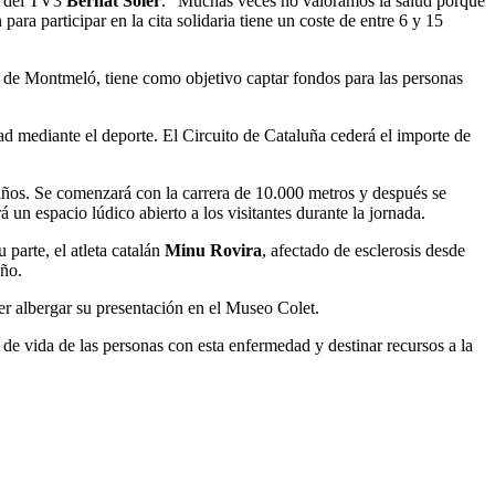
r del TV3
Bernat Soler
. “Muchas veces no valoramos la salud porque
a participar en la cita solidaria tiene un coste de entre 6 y 15
o de Montmeló, tiene como objetivo captar fondos para las personas
ad mediante el deporte. El Circuito de Cataluña cederá el importe de
 niños. Se comenzará con la carrera de 10.000 metros y después se
á un espacio lúdico abierto a los visitantes durante la jornada.
 parte, el atleta catalán
Minu Rovira
, afectado de esclerosis desde
año.
er albergar su presentación en el Museo Colet.
e vida de las personas con esta enfermedad y destinar recursos a la