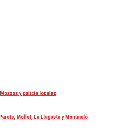
 Mossos y policía locales
 Parets, Mollet, La Llagosta y Montmeló