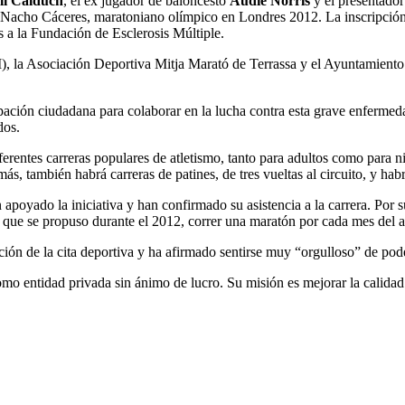
ll Calduch
, el ex jugador de baloncesto
Audie Norris
y el presentado
acho Cáceres, maratoniano olímpico en Londres 2012. La inscripción par
s a la Fundación de Esclerosis Múltiple.
M), la Asociación Deportiva Mitja Marató de Terrassa y el Ayuntamient
pación ciudadana para colaborar en la lucha contra esta grave enfermed
dos.
iferentes carreras populares de atletismo, tanto para adultos como para
más, también habrá carreras de patines, de tres vueltas al circuito, y habr
apoyado la iniciativa y han confirmado su asistencia a la carrera. Por su
o que se propuso durante el 2012, correr una maratón por cada mes del 
ación de la cita deportiva y ha afirmado sentirse muy “orgulloso” de pod
o entidad privada sin ánimo de lucro. Su misión es mejorar la calidad d