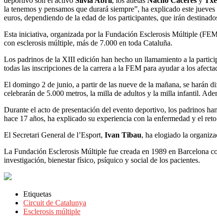
deportivo son el activo
Silvia Abril
, los atletas
Nacho Cáceres
y
Txe
la tenemos y pensamos que durará siempre”, ha explicado este jueves N
euros, dependiendo de la edad de los participantes, que irán destinado
Esta iniciativa, organizada por la Fundación Esclerosis Múltiple (FE
con esclerosis múltiple, más de 7.000 en toda Cataluña.
Los padrinos de la XIII edición han hecho un llamamiento a la partici
todas las inscripciones de la carrera a la FEM para ayudar a los afecta
El domingo 2 de junio, a partir de las nueve de la mañana, se harán d
celebrarán de 5.000 metros, la milla de adultos y la milla infantil. Ade
Durante el acto de presentación del evento deportivo, los padrinos han 
hace 17 años, ha explicado su experiencia con la enfermedad y el ret
El Secretari General de l’Esport,
Ivan Tibau
, ha elogiado la organiz
La Fundación Esclerosis Múltiple fue creada en 1989 en Barcelona com
investigación, bienestar físico, psíquico y social de los pacientes.
Etiquetas
Circuit de Catalunya
Esclerosis múltiple