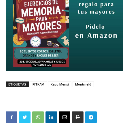
ETIQUETAS
FITKAM
Kacu Mensi
Montmeló