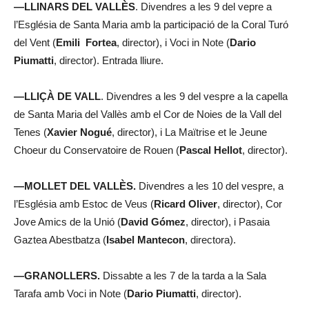
—LLINARS DEL VALLÈS
. Divendres a les 9 del vepre a
l’Església de Santa Maria amb la participació de la Coral Turó
del Vent (
Emili Fortea
, director), i Voci in Note (
Dario
Piumatti
, director). Entrada lliure.
—LLIÇÀ DE VALL
. Divendres a les 9 del vespre a la capella
de Santa Maria del Vallès amb el Cor de Noies de la Vall del
Tenes (
Xavier Nogué
, director), i La Maïtrise et le Jeune
Choeur du Conservatoire de Rouen (
Pascal Hellot
, director).
—MOLLET DEL VALLÈS.
Divendres a les 10 del vespre, a
l’Església amb Estoc de Veus (
Ricard Oliver
, director), Cor
Jove Amics de la Unió (
David Gómez
, director), i Pasaia
Gaztea Abestbatza (
Isabel Mantecon
, directora).
—GRANOLLERS.
Dissabte a les 7 de la tarda a la Sala
Tarafa amb Voci in Note (
Dario
Piumatti
, director).