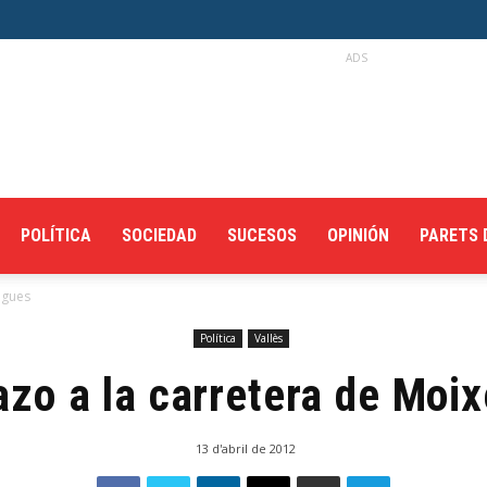
ADS
POLÍTICA
SOCIEDAD
SUCESOS
OPINIÓN
PARETS 
igues
Política
Vallès
zo a la carretera de Moi
13 d'abril de 2012