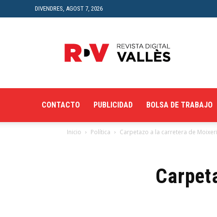
DIVENDRES, AGOST 7, 2026
Revista
Digital
del
Vallès
CONTACTO
PUBLICIDAD
BOLSA DE TRABAJO
Inicio
Política
Carpetazo a la carretera de Moixer
Carpeta