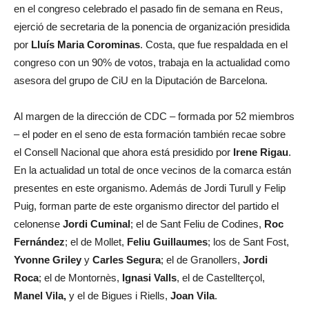
en el congreso celebrado el pasado fin de semana en Reus,
ejerció de secretaria de la ponencia de organización presidida
por
Lluís Maria Corominas
. Costa, que fue respaldada en el
congreso con un 90% de votos, trabaja en la actualidad como
asesora del grupo de CiU en la Diputación de Barcelona.
Al margen de la dirección de CDC – formada por 52 miembros
– el poder en el seno de esta formación también recae sobre
el Consell Nacional que ahora está presidido por
Irene Rigau
.
En la actualidad un total de once vecinos de la comarca están
presentes en este organismo. Además de Jordi Turull y Felip
Puig, forman parte de este organismo director del partido el
celonense
Jordi Cuminal
; el de Sant Feliu de Codines,
Roc
Fernández
; el de Mollet,
Feliu Guillaumes
; los de Sant Fost,
Yvonne Griley
y
Carles Segura
; el de Granollers,
Jordi
Roca
; el de Montornès,
Ignasi Valls
, el de Castellterçol,
Manel Vila,
y el de Bigues i Riells,
Joan Vila
.