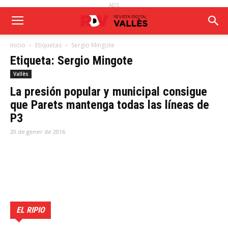
ADS
Inicio
Etiquetas
Sergio Mingote
Etiqueta: Sergio Mingote
Vallès
La presión popular y municipal consigue
que Parets mantenga todas las líneas de
P3
20 de gener de 2016
EL RIPIO