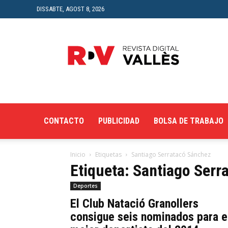
DISSABTE, AGOST 8, 2026
Revista
Digital
del
Vallès
CONTACTO
PUBLICIDAD
BOLSA DE TRABAJO
Inicio
Etiquetas
Santiago Serratacó Sánchez
Etiqueta: Santiago Serr
Deportes
El Club Natació Granollers
consigue seis nominados para e