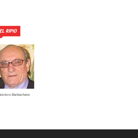
EL RIPIO
ancisco Barbachano