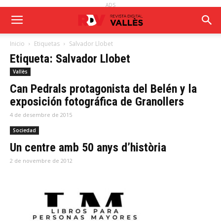
ADS
Inicio
Etiquetas
Salvador Llobet
Etiqueta: Salvador Llobet
Vallès
Can Pedrals protagonista del Belén y la
exposición fotográfica de Granollers
4 de desembre de 2015
Sociedad
Un centre amb 50 anys d’història
2 de novembre de 2012