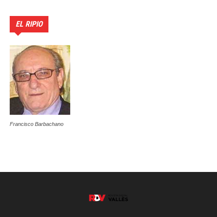
EL RIPIO
Francisco Barbachano