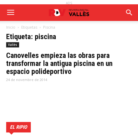
ADS
Inicio
Etiquetas
Piscina
Etiqueta: piscina
Vallès
Canovelles empieza las obras para
transformar la antigua piscina en un
espacio polideportivo
24 de novembre de 2014
EL RIPIO