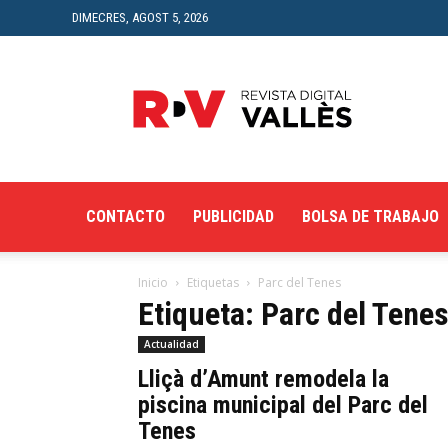
DIMECRES, AGOST 5, 2026
Revista
Digital
del
Vallès
CONTACTO
PUBLICIDAD
BOLSA DE TRABAJO
Inicio
Etiquetas
Parc del Tenes
Etiqueta: Parc del Tene
Actualidad
Lliçà d’Amunt remodela la
piscina municipal del Parc del
Tenes