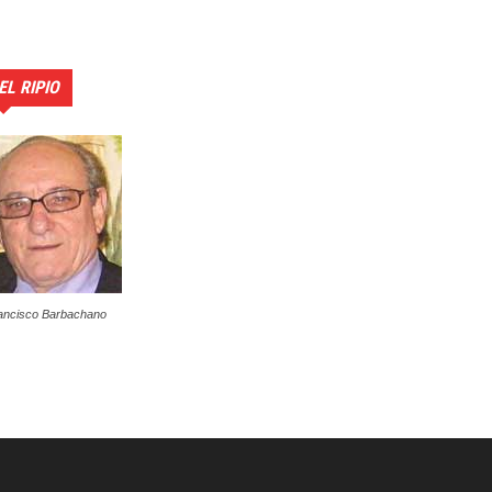
EL RIPIO
ancisco Barbachano