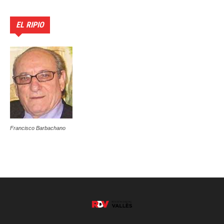
EL RIPIO
Francisco Barbachano