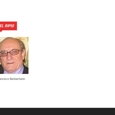
EL RIPIO
ancisco Barbachano