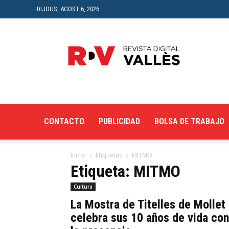
DIJOUS, AGOST 6, 2026
Revista
Digital
del
Vallès
CONTACTO
PUBLICIDAD
BOLSA DE TRABAJO
Inicio
Etiquetas
MITMO
Etiqueta: MITMO
Cultura
La Mostra de Titelles de Mollet
celebra sus 10 años de vida con