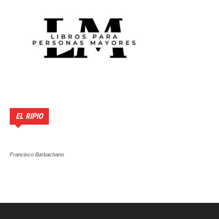
EL RIPIO
Francisco Barbachano