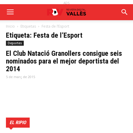
ADS
Inicio
Etiquetas
Festa de l’Esport
Etiqueta: Festa de l’Esport
Deportes
El Club Natació Granollers consigue seis
nominados para el mejor deportista del
2014
5 de març de 2015
EL RIPIO