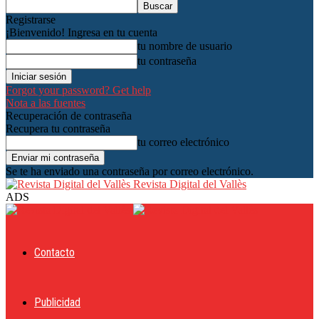
Registrarse
¡Bienvenido! Ingresa en tu cuenta
tu nombre de usuario
tu contraseña
Forgot your password? Get help
Nota a las fuentes
Recuperación de contraseña
Recupera tu contraseña
tu correo electrónico
Se te ha enviado una contraseña por correo electrónico.
Revista Digital del Vallès
ADS
Contacto
Publicidad