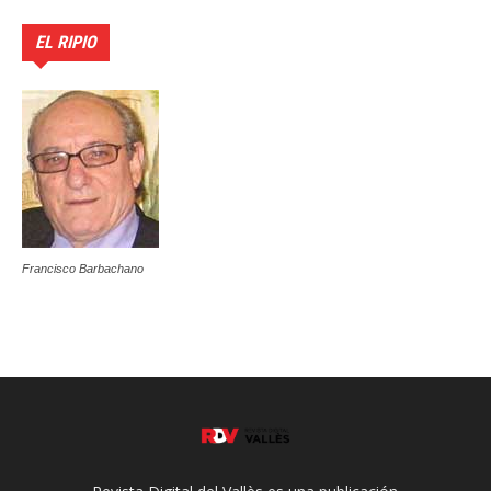
EL RIPIO
Francisco Barbachano