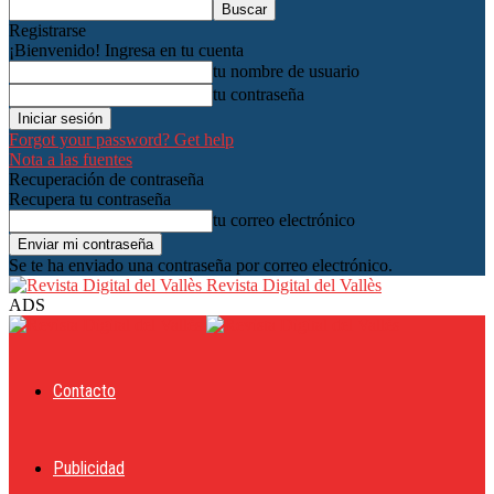
Registrarse
¡Bienvenido! Ingresa en tu cuenta
tu nombre de usuario
tu contraseña
Forgot your password? Get help
Nota a las fuentes
Recuperación de contraseña
Recupera tu contraseña
tu correo electrónico
Se te ha enviado una contraseña por correo electrónico.
Revista Digital del Vallès
ADS
Contacto
Publicidad