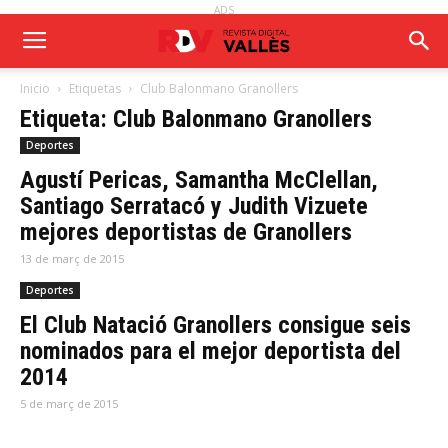
ADS
Inicio
Etiquetas
Club Balonmano Granollers
Etiqueta: Club Balonmano Granollers
Deportes
Agustí Pericas, Samantha McClellan,
Santiago Serratacó y Judith Vizuete
mejores deportistas de Granollers
13 de març de 2015
Deportes
El Club Natació Granollers consigue seis
nominados para el mejor deportista del
2014
5 de març de 2015