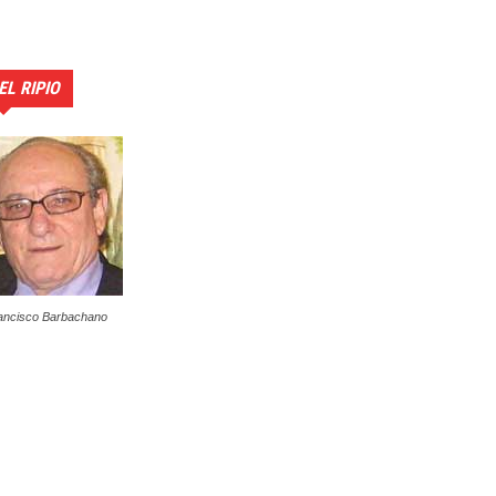
EL RIPIO
ancisco Barbachano