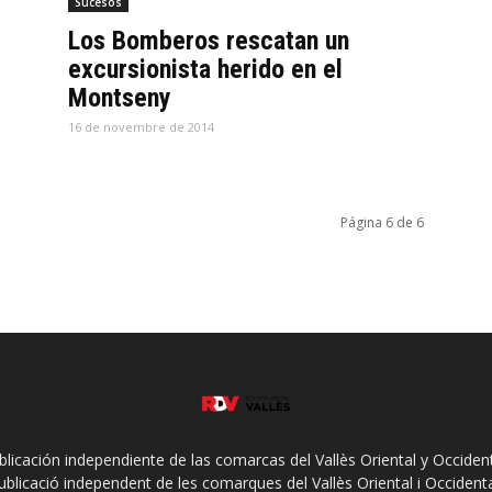
Sucesos
Los Bomberos rescatan un
excursionista herido en el
Montseny
16 de novembre de 2014
Página 6 de 6
ublicación independiente de las comarcas del Vallès Oriental y Occidenta
ublicació independent de les comarques del Vallès Oriental i Occidenta