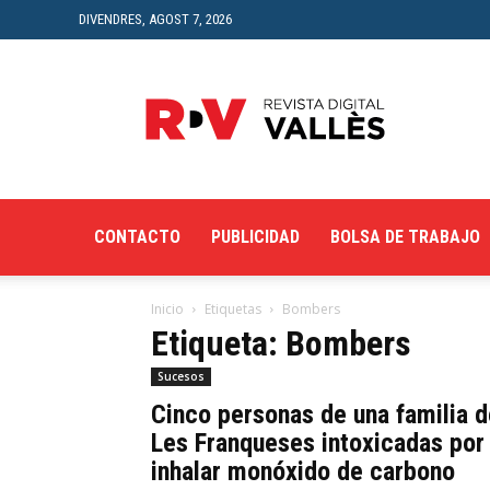
DIVENDRES, AGOST 7, 2026
Revista
Digital
del
Vallès
CONTACTO
PUBLICIDAD
BOLSA DE TRABAJO
Inicio
Etiquetas
Bombers
Etiqueta: Bombers
Sucesos
Cinco personas de una familia d
Les Franqueses intoxicadas por
inhalar monóxido de carbono