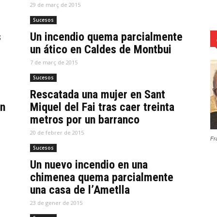
29 de març de 2015
Sucesos
s
Un incendio quema parcialmente
un ático en Caldes de Montbui
7 de març de 2015
Sucesos
Rescatada una mujer en Sant
un
Miquel del Fai tras caer treinta
metros por un barranco
20 de febrer de 2015
Fr
Sucesos
Un nuevo incendio en una
chimenea quema parcialmente
una casa de l’Ametlla
23 de gener de 2015