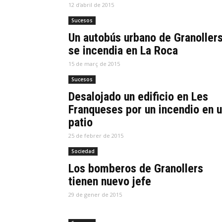
12 d'abril de 2015
Sucesos
Un autobús urbano de Granoller
se incendia en La Roca
15 de març de 2015
Sucesos
Desalojado un edificio en Les
Franqueses por un incendio en 
patio
25 de febrer de 2015
Sociedad
Los bomberos de Granollers
tienen nuevo jefe
29 de gener de 2015