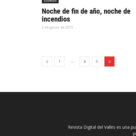
Sucesos
Noche de fin de año, noche de
incendios
2 de gener de 2015
...
1
4
5
6
Revista Digital del Vallès es una p
p