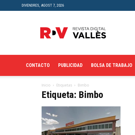
DIVENDRES, AGOST 7, 2026
Revista
Digital
del
Vallès
CONTACTO
PUBLICIDAD
BOLSA DE TRABAJO
Inicio
Etiquetas
Bimbo
Etiqueta: Bimbo