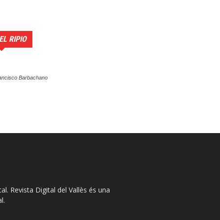
EL RIPIO
ancisco Barbachano
l. Revista Digital del Vallès és una
l.