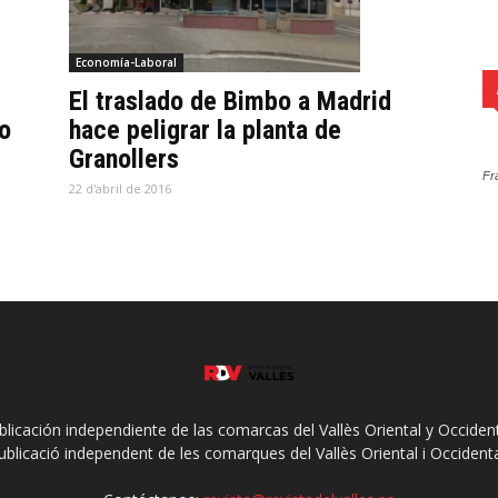
Economía-Laboral
El traslado de Bimbo a Madrid
do
hace peligrar la planta de
Granollers
Fr
22 d'abril de 2016
ublicación independiente de las comarcas del Vallès Oriental y Occidenta
ublicació independent de les comarques del Vallès Oriental i Occidenta