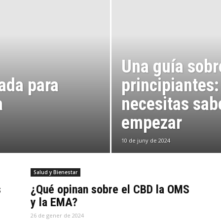
Una guía sobr
ada para
principiantes:
a
necesitas sab
empezar
10 de juny de 2024
Salud y Bienestar
s
¿Qué opinan sobre el CBD la OMS
y la EMA?
26 de gener de 2024