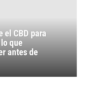
e el CBD para
 lo que
er antes de