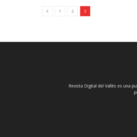
1
2
3
Revista Digital del Vallès es una p
p