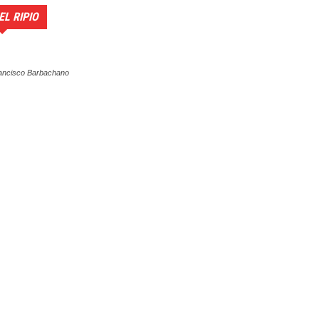
EL RIPIO
ancisco Barbachano