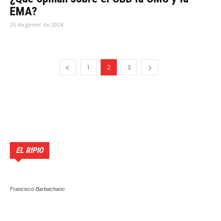
EMA?
26 de gener de 2024
1
2
3
EL RIPIO
Francisco Barbachano