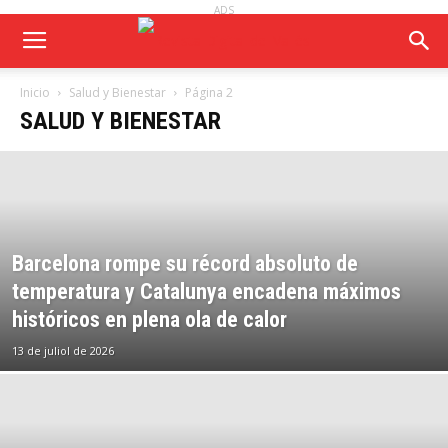
ADS
Inicio
Salud y Bienestar
Página 2
SALUD Y BIENESTAR
Barcelona rompe su récord absoluto de
temperatura y Catalunya encadena máximos
históricos en plena ola de calor
13 de juliol de 2026