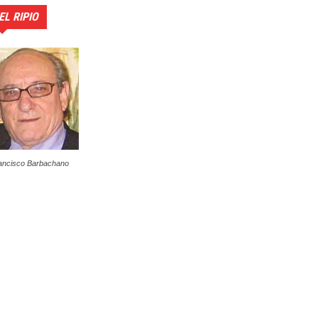
EL RIPIO
ancisco Barbachano