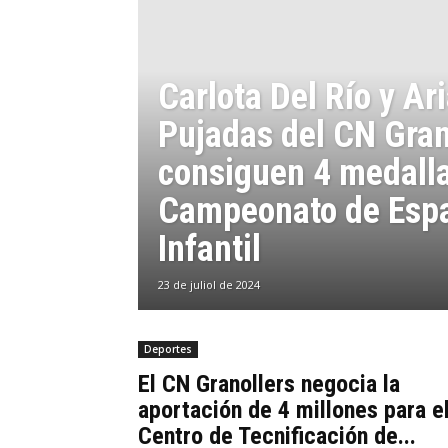
Carlota Del Río y Ar
Pujadas del CN Gran
consiguen 4 medalla
Campeonato de Esp
Infantil
23 de juliol de 2024
Deportes
El CN Granollers negocia la
aportación de 4 millones para e
Centro de Tecnificación de...