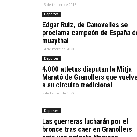
13 de febrer de 2015
Deportes
Edgar Ruiz, de Canovelles se
proclama campeón de España d
muaythai
14 de març de 2020
Deportes
4.000 atletas disputan la Mitja
Marató de Granollers que vuelv
a su circuito tradicional
6 de febrer de 2022
Deportes
Las guerreras lucharán por el
bronce tras caer en Granollers