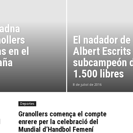
iadna
ollers
El nadador de
s en el
Albert Escrits
aña
subcampeón d
1.500 libres
8 de juliol de 2016
Deportes
Granollers comença el compte
l
enrere per la celebració del
Mundial d’Handbol Femení