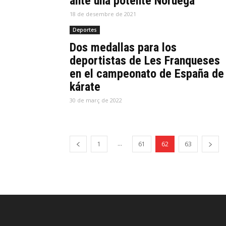
ante una potente Noruega
18 de desembre de 2021
Deportes
Dos medallas para los
deportistas de Les Franqueses
en el campeonato de España de
kárate
30 de març de 2022
...
1
61
62
63