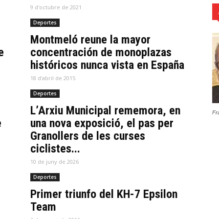
9 d'octubre de 2021
Deportes
Montmeló reune la mayor
e
concentración de monoplazas
históricos nunca vista en España
18 d'abril de 2015
Deportes
L’Arxiu Municipal rememora, en
Fr
e
una nova exposició, el pas per
Granollers de les curses
ciclistes...
10 de juny de 2026
Deportes
Primer triunfo del KH-7 Epsilon
Team