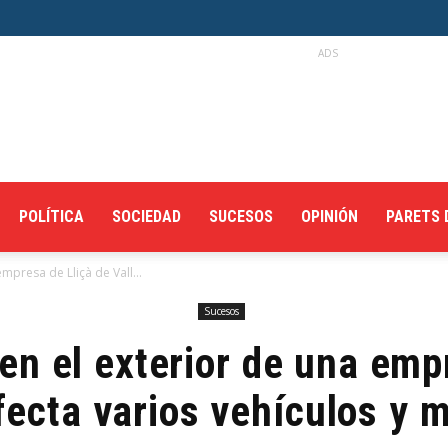
ADS
POLÍTICA
SOCIEDAD
SUCESOS
OPINIÓN
PARETS 
mpresa de Lliçà de Vall...
Sucesos
en el exterior de una emp
fecta varios vehículos y 