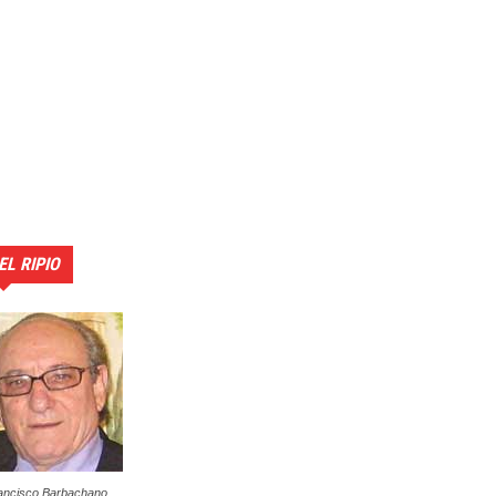
EL RIPIO
ancisco Barbachano