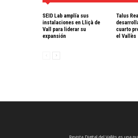
SEID Lab amplía sus
Talus Rea
instalaciones en Lliçà de
desarroll
Vall para liderar su
cuarto pr
expansión
el Vallès
Revista Digital del Vallès es una p