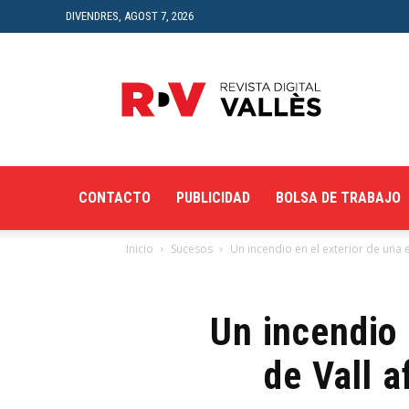
DIVENDRES, AGOST 7, 2026
Revista
Digital
del
Vallès
CONTACTO
PUBLICIDAD
BOLSA DE TRABAJO
Inicio
Sucesos
Un incendio en el exterior de una e
Un incendio 
de Vall a