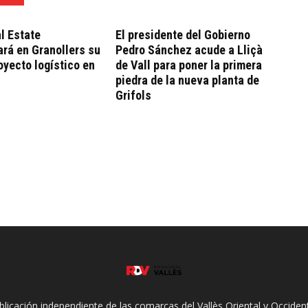
l Estate
El presidente del Gobierno
ará en Granollers su
Pedro Sánchez acude a Lliçà
oyecto logístico en
de Vall para poner la primera
piedra de la nueva planta de
Grifols
ublicación independiente de las comarcas del Vallès Oriental y Occidenta