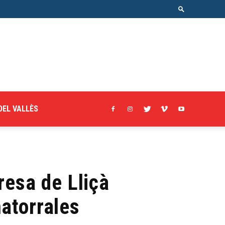
DEL VALLÈS
resa de Lliçà
matorrales