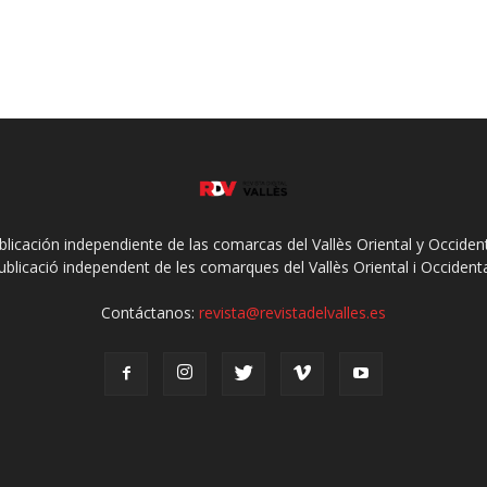
ublicación independiente de las comarcas del Vallès Oriental y Occidenta
ublicació independent de les comarques del Vallès Oriental i Occidenta
Contáctanos:
revista@revistadelvalles.es