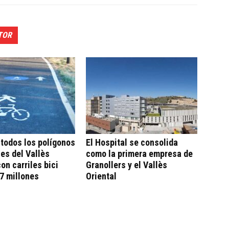
TOR
todos los polígonos
El Hospital se consolida
les del Vallès
como la primera empresa de
con carriles bici
Granollers y el Vallès
7 millones
Oriental