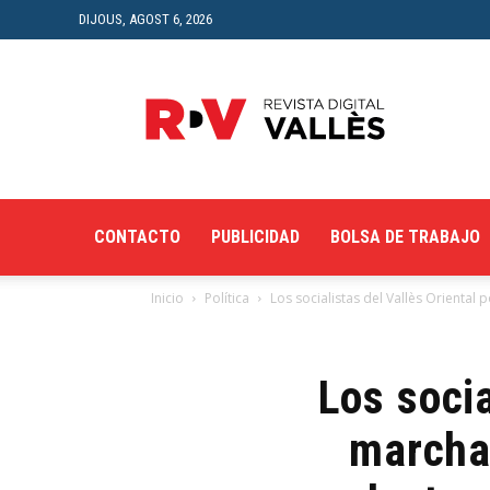
DIJOUS, AGOST 6, 2026
Revista
Digital
del
Vallès
CONTACTO
PUBLICIDAD
BOLSA DE TRABAJO
Inicio
Política
Los socialistas del Vallès Oriental
Los socia
marcha