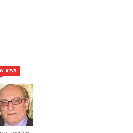
EL RIPIO
ancisco Barbachano