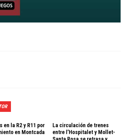
TOR
 en la R2 y R11 por
La circulación de trenes
miento en Montcada
entre l’Hospitalet y Mollet-
Santa Rosa se retrasa y