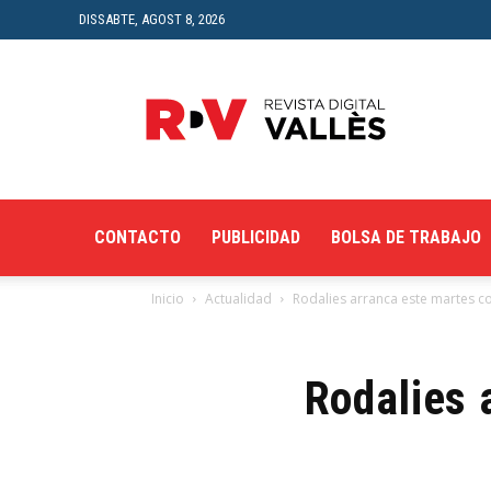
DISSABTE, AGOST 8, 2026
Revista
Digital
del
Vallès
CONTACTO
PUBLICIDAD
BOLSA DE TRABAJO
Inicio
Actualidad
Rodalies arranca este martes co
Rodalies 