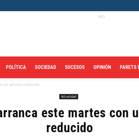
ADS
POLÍTICA
SOCIEDAD
SUCESOS
OPINIÓN
PARETS 
n un servicio reducido
Actualidad
arranca este martes con u
reducido