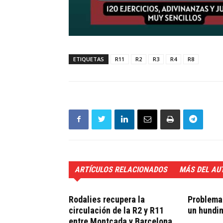
ETIQUETAS
R11
R2
R3
R4
R8
ARTÍCULOS RELACIONADOS
MÁS DEL AU
Rodalies recupera la
Problemas
circulación de la R2 y R11
un hundi
entre Montcada y Barcelona