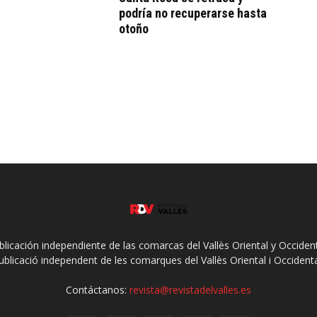
podría no recuperarse hasta
otoño
ublicación independiente de las comarcas del Vallès Oriental y Occidenta
ublicació independent de les comarques del Vallès Oriental i Occidenta
Contáctanos:
revista@revistadelvalles.es