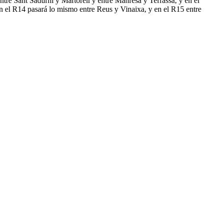
ntre Sant Sadurní y Martorell y entre Manresa y Terrassa, y en el
n el R14 pasará lo mismo entre Reus y Vinaixa, y en el R15 entre