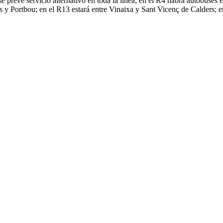
 prevé servicio alternativo en toda la línea; en el R4 habrá autobuses e
 y Portbou; en el R13 estará entre Vinaixa y Sant Vicenç de Calders; e