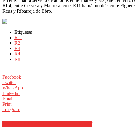
En el R1 habrá servicio de autobús entre Blanes y Maçanet; en el R3 se
RL4, entre Cervera y Manresa; en el R11 habrá autobús entre Figueres
Reus y Ribarroja de Ebro.
Etiquetas
R11
R2
R3
R4
R8
Facebook
Twitter
WhatsApp
Linkedin
Email
Print
Telegram
ARTÍCULOS RELACIONADOS
MÁS DEL AUTOR