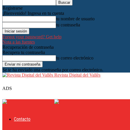
Registrarse
¡Bienvenido! Ingresa en tu cuenta
tu nombre de usuario
tu contraseña
Forgot your password? Get help
Nota a las fuentes
Recuperación de contraseña
Recupera tu contraseña
tu correo electrónico
Se te ha enviado una contraseña por correo electrónico.
Revista Digital del Vallès
ADS
Contacto