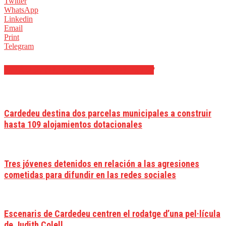
Twitter
WhatsApp
Linkedin
Email
Print
Telegram
ARTÍCULOS RELACIONADOS
MÁS DEL AUTOR
Cardedeu destina dos parcelas municipales a construir
hasta 109 alojamientos dotacionales
Tres jóvenes detenidos en relación a las agresiones
cometidas para difundir en las redes sociales
Escenaris de Cardedeu centren el rodatge d’una pel·lícula
de Judith Colell