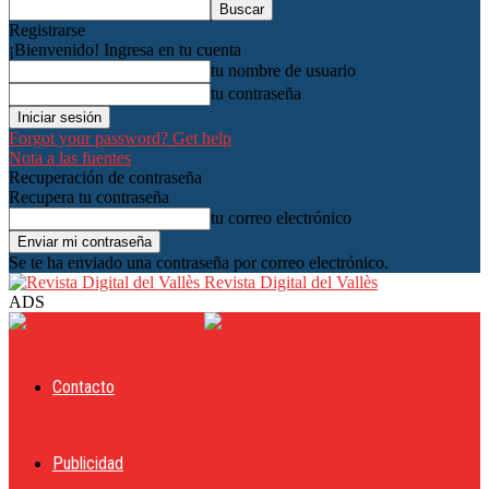
Registrarse
¡Bienvenido! Ingresa en tu cuenta
tu nombre de usuario
tu contraseña
Forgot your password? Get help
Nota a las fuentes
Recuperación de contraseña
Recupera tu contraseña
tu correo electrónico
Se te ha enviado una contraseña por correo electrónico.
Revista Digital del Vallès
ADS
Contacto
Publicidad