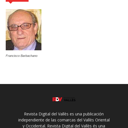
Francisco Barbachano
Revista Digital del Vallès es una publicación
independiente de las comarcas del Vallès Oriental
y Occidental. Revista Digital del Vallès és una