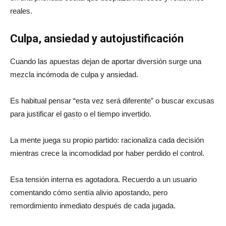
reales.
Culpa, ansiedad y autojustificación
Cuando las apuestas dejan de aportar diversión surge una
mezcla incómoda de culpa y ansiedad.
Es habitual pensar “esta vez será diferente” o buscar excusas
para justificar el gasto o el tiempo invertido.
La mente juega su propio partido: racionaliza cada decisión
mientras crece la incomodidad por haber perdido el control.
Esa tensión interna es agotadora. Recuerdo a un usuario
comentando cómo sentía alivio apostando, pero
remordimiento inmediato después de cada jugada.