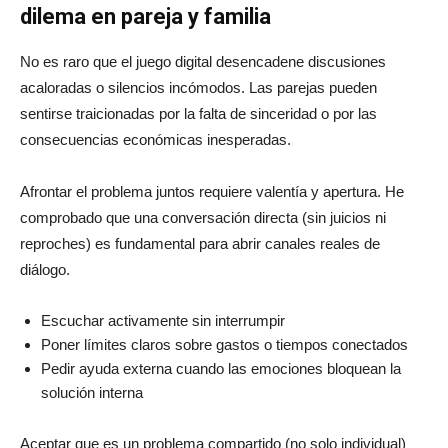
dilema en pareja y familia
No es raro que el juego digital desencadene discusiones
acaloradas o silencios incómodos. Las parejas pueden
sentirse traicionadas por la falta de sinceridad o por las
consecuencias económicas inesperadas.
Afrontar el problema juntos requiere valentía y apertura. He
comprobado que una conversación directa (sin juicios ni
reproches) es fundamental para abrir canales reales de
diálogo.
Escuchar activamente sin interrumpir
Poner límites claros sobre gastos o tiempos conectados
Pedir ayuda externa cuando las emociones bloquean la
solución interna
Aceptar que es un problema compartido (no solo individual)