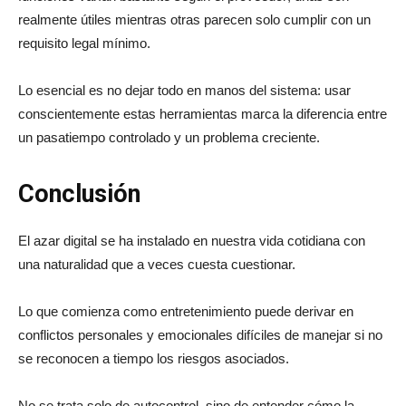
realmente útiles mientras otras parecen solo cumplir con un
requisito legal mínimo.
Lo esencial es no dejar todo en manos del sistema: usar
conscientemente estas herramientas marca la diferencia entre
un pasatiempo controlado y un problema creciente.
Conclusión
El azar digital se ha instalado en nuestra vida cotidiana con
una naturalidad que a veces cuesta cuestionar.
Lo que comienza como entretenimiento puede derivar en
conflictos personales y emocionales difíciles de manejar si no
se reconocen a tiempo los riesgos asociados.
No se trata solo de autocontrol, sino de entender cómo la