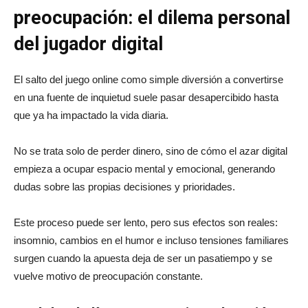
preocupación: el dilema personal
del jugador digital
El salto del juego online como simple diversión a convertirse
en una fuente de inquietud suele pasar desapercibido hasta
que ya ha impactado la vida diaria.
No se trata solo de perder dinero, sino de cómo el azar digital
empieza a ocupar espacio mental y emocional, generando
dudas sobre las propias decisiones y prioridades.
Este proceso puede ser lento, pero sus efectos son reales:
insomnio, cambios en el humor e incluso tensiones familiares
surgen cuando la apuesta deja de ser un pasatiempo y se
vuelve motivo de preocupación constante.