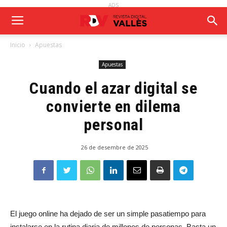
ADS
Inicio
Apuestas
Apuestas
Cuando el azar digital se
convierte en dilema
personal
26 de desembre de 2025
El juego online ha dejado de ser un simple pasatiempo para
instalarse en la rutina diaria de millones de personas. Basta un