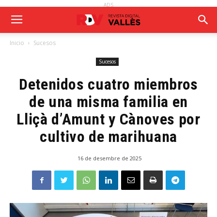
ADS
Inicio
Sucesos
Sucesos
Detenidos cuatro miembros
de una misma familia en
Lliçà d’Amunt y Cànoves por
cultivo de marihuana
16 de desembre de 2025