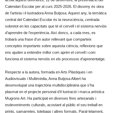
Calendari Escolar per al curs 2025-2026. El disseny és obra
de l’artista i il·lustradora Anna Butjosa. Aquest any, la temàtica
central del Calendari Escolar és la neurociència, centrada
sobretot en les capacitats que té el cervell i el sistema nerviós
d’aprendre de l’experiència. Així doncs, a cada mes, es
trobarà una frase d’un autor rellevant que comparteix
conceptes importants sobre aquesta ciència, reflexions que
ens ajuden a entendre millor com aprèn el cervell i com
funciona el sistema nerviós en els processos d’aprenentatge.
Respecte a la autora, formada en Arts Plàstiques i en
Audiovisuals i Multimèdia, Anna Butjosa Albert ha
desenvolupat una trajectòria multidisciplinària que s’ha
plasmat en el projecte personal d’il·lustració i marca artística
Mugrons Art. Ha participat en diverses fires artesanals i
esdeveniments culturals, acostant al públic el seu treball en
prints, samarretes, totebags i altres formats. Paral·lelament,