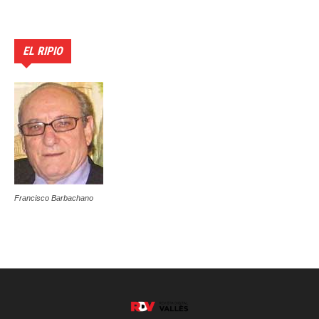
EL RIPIO
Francisco Barbachano