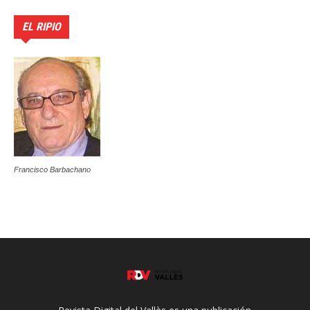
EL RIPIO
Francisco Barbachano