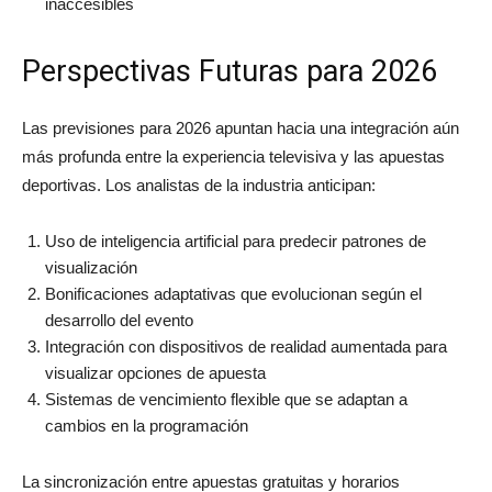
inaccesibles
Perspectivas Futuras para 2026
Las previsiones para 2026 apuntan hacia una integración aún
más profunda entre la experiencia televisiva y las apuestas
deportivas. Los analistas de la industria anticipan:
Uso de inteligencia artificial para predecir patrones de
visualización
Bonificaciones adaptativas que evolucionan según el
desarrollo del evento
Integración con dispositivos de realidad aumentada para
visualizar opciones de apuesta
Sistemas de vencimiento flexible que se adaptan a
cambios en la programación
La sincronización entre apuestas gratuitas y horarios