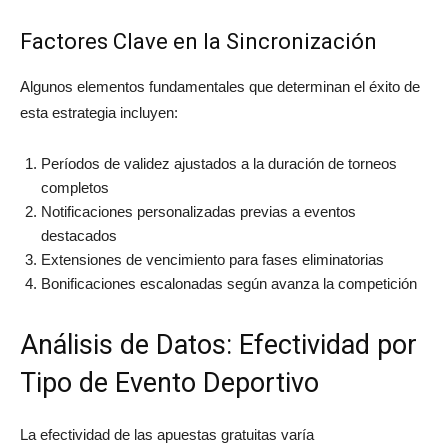
Factores Clave en la Sincronización
Algunos elementos fundamentales que determinan el éxito de
esta estrategia incluyen:
Períodos de validez ajustados a la duración de torneos
completos
Notificaciones personalizadas previas a eventos
destacados
Extensiones de vencimiento para fases eliminatorias
Bonificaciones escalonadas según avanza la competición
Análisis de Datos: Efectividad por
Tipo de Evento Deportivo
La efectividad de las apuestas gratuitas varía