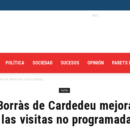
ADS
POLÍTICA
SOCIEDAD
SUCESOS
OPINIÓN
PARETS 
la atención a las visitas...
Vallès
Borràs de Cardedeu mejora
 las visitas no programad