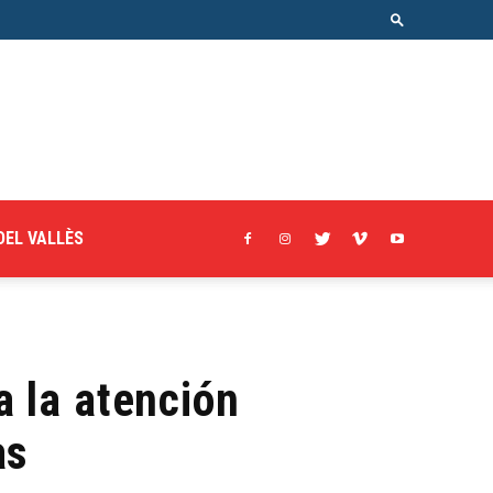
DEL VALLÈS
 la atención
as