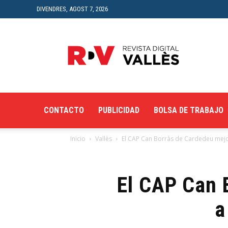
DIVENDRES, AGOST 7, 2026
Revista
Digital
del
Vallès
CONTACTO
PUBLICIDAD
BOLSA DE TRABAJO
Inicio
Vallès
El CAP Can Borràs de Cardedeu mejora 
El CAP Can 
a