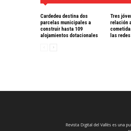
Cardedeu destina dos
Tres jóve
parcelas municipales a
relación 
construir hasta 109
cometidas
alojamientos dotacionales
las redes
Revista Digital del Vallès es una p
p