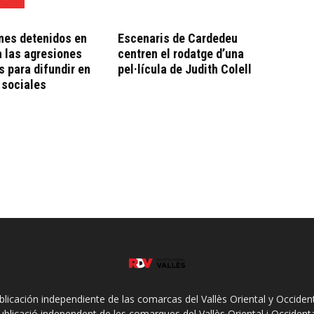
nes detenidos en
Escenaris de Cardedeu
a las agresiones
centren el rodatge d’una
 para difundir en
pel·lícula de Judith Colell
 sociales
ublicación independiente de las comarcas del Vallès Oriental y Occidenta
ublicació independent de les comarques del Vallès Oriental i Occidenta