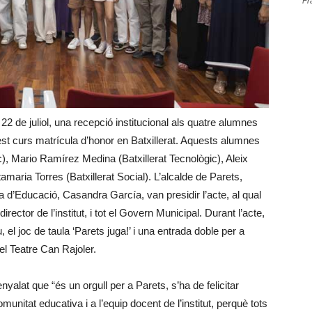
Fr
22 de juliol, una recepció institucional als quatre alumnes
uest curs matrícula d’honor en Batxillerat. Aquests alumnes
c), Mario Ramírez Medina (Batxillerat Tecnològic), Aleix
amaria Torres (Batxillerat Social). L’alcalde de Parets,
a d’Educació, Casandra García, van presidir l’acte, al qual
rector de l’institut, i tot el Govern Municipal. Durant l’acte,
el joc de taula ‘Parets juga!’ i una entrada doble per a
el Teatre Can Rajoler.
alat que “és un orgull per a Parets, s’ha de felicitar
nitat educativa i a l’equip docent de l’institut, perquè tots