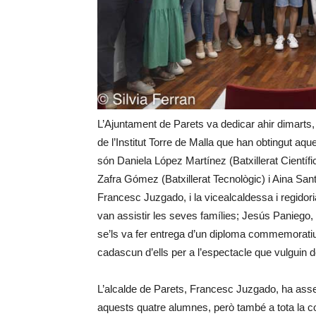
L’Ajuntament de Parets va dedicar ahir dimarts, 
de l’Institut Torre de Malla que han obtingut aq
són Daniela López Martínez (Batxillerat Científi
Zafra Gómez (Batxillerat Tecnològic) i Aina Sant
Francesc Juzgado, i la vicealcaldessa i regidori
van assistir les seves famílies; Jesús Paniego, di
se’ls va fer entrega d’un diploma commemoratiu, 
cadascun d’ells per a l’espectacle que vulguin d
L’alcalde de Parets, Francesc Juzgado, ha asseny
aquests quatre alumnes, però també a tota la comu