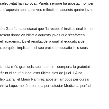
 selectivitat han aprovat. Parets sempre ha apostat molt per
tat d’aquesta aposta es veu reflectit en aquests quatre joves
ra García, ha destacat que “la recepció institucional és un
rescut donar visibilitat a aquests joves que s’esforcen i
l acadèmic. És el resultat de la qualitat educativa del
la, perquè s’implica en el seu projecte educatiu i els seus
a nota més gran dels seus cursos i comporta la gratuïtat
inint el seu futur aquests últims dies de juliol. L’Aina
leix Zafra i el Mario Ramírez aposten ambdós per cursar
iela López no té prou nota per estudiar Medicina, però sí