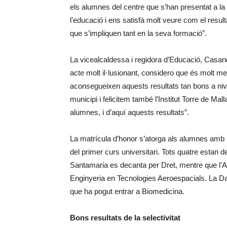
els alumnes del centre que s’han presentat a la
l’educació i ens satisfà molt veure com el resul
que s’impliquen tant en la seva formació”.
La vicealcaldessa i regidora d’Educació, Casand
acte molt il·lusionant, considero que és molt me
aconsegueixen aquests resultats tan bons a nivel
municipi i felicitem també l’Institut Torre de Mal
alumnes, i d’aquí aquests resultats”.
La matrícula d’honor s’atorga als alumnes amb l
del primer curs universitari. Tots quatre estan def
Santamaria es decanta per Dret, mentre que l’A
Enginyeria en Tecnologies Aeroespacials. La Dan
que ha pogut entrar a Biomedicina.
Bons resultats de la selectivitat