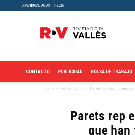
DIVENDRES, AGOST 7, 2026
Revista
Digital
del
Vallès
CONTACTO
PUBLICIDAD
BOLSA DE TRABAJO
Inicio
Parets del Vallès
Parets rep els alumnes de l
Parets rep e
que han 