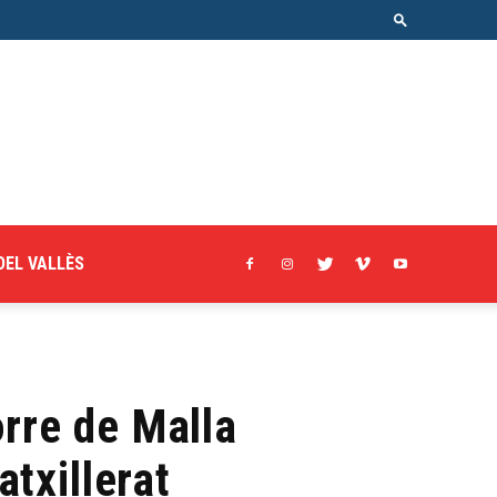
DEL VALLÈS
orre de Malla
txillerat