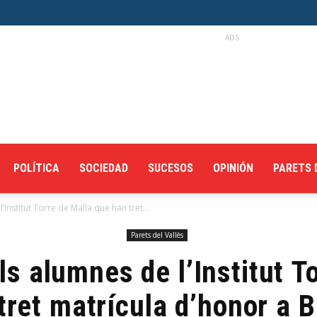
ADS
POLÍTICA
SOCIEDAD
SUCESOS
OPINIÓN
PARETS 
’Institut Torre de Malla que han tret...
Parets del Vallès
ls alumnes de l’Institut T
tret matrícula d’honor a Ba