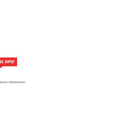
EL RIPIO
ancisco Barbachano