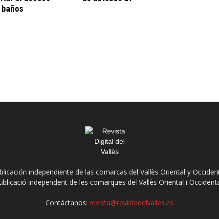
a baños
ublicación independiente de las comarcas del Vallès Oriental y Occidenta
ublicació independent de les comarques del Vallès Oriental i Occidenta
Contáctanos:
revista@revistadelvalles.es