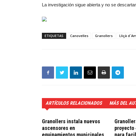
La investigación sigue abierta y no se descart
ETIQUETAS
Canovelles
Granollers
Lliçà d´A
ARTÍCULOS RELACIONADOS
MÁS DEL AU
Granollers instala nuevos
Granoller
ascensores en
proyecto 
equipamientos municipales
para faci