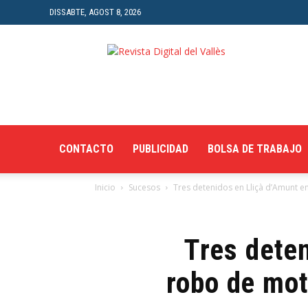
DISSABTE, AGOST 8, 2026
Revista
Digital
del
Vallès
CONTACTO
PUBLICIDAD
BOLSA DE TRABAJO
Inicio
Sucesos
Tres detenidos en Lliçà d’Amunt en
Tres deten
robo de mot