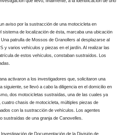
vestigación que llevó, finalmente, a la identificación de uno
 un aviso por la sustracción de una motocicleta en
el sistema de localización de ésta, marcaba una ubicación
). Una patrulla de Mossos de Granollers al desplazarse al
 y varios vehículos y piezas en el jardín. Al realizar las
rícula de estos vehículos, constaban sustraídos. Los
gadas.
na activaron a los investigadores que, solicitaron una
 siguiente, se llevó a cabo la diligencia en el domicilio en
ismo, dos motocicletas sustraídas, una de las cuales ya
 cuatro chasis de motocicleta, múltiples piezas de
nados con la sustracción de vehículos. Los agentes
do sustraídas de una granja de Canovelles.
 Investigación de Documentación de la División de