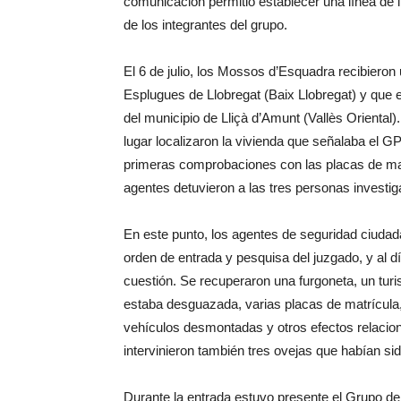
comunicación permitió establecer una línea de in
de los integrantes del grupo.
El 6 de julio, los Mossos d’Esquadra recibieron
Esplugues de Llobregat (Baix Llobregat) y que 
del municipio de Lliçà d’Amunt (Vallès Oriental
lugar localizaron la vivienda que señalaba el GPS
primeras comprobaciones con las placas de mat
agentes detuvieron a las tres personas investi
En este punto, los agentes de seguridad ciudada
orden de entrada y pesquisa del juzgado, y al día
cuestión. Se recuperaron una furgoneta, un tur
estaba desguazada, varias placas de matrícula,
vehículos desmontadas y otros efectos relacio
intervinieron también tres ovejas que habían si
Durante la entrada estuvo presente el Grupo de