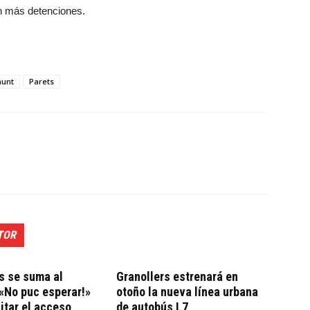
an más detenciones.
munt
Parets
TOR
s se suma al
Granollers estrenará en
«No puc esperar!»
otoño la nueva línea urbana
litar el acceso
de autobús L7