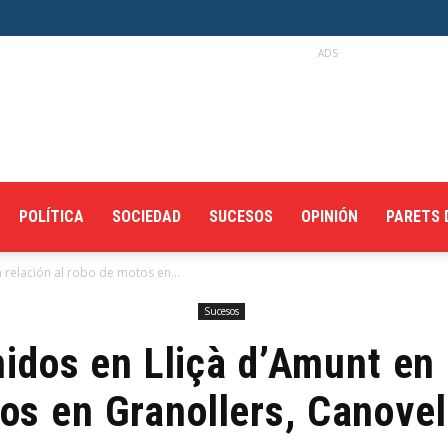
ADS
POLÍTICA
SOCIEDAD
SUCESOS
OPINIÓN
PARETS 
 relación al robo de motos en...
Sucesos
idos en Lliçà d’Amunt en 
os en Granollers, Canovel