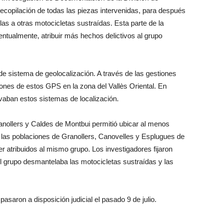
recopilación de todas las piezas intervenidas, para después
las a otras motocicletas sustraídas. Esta parte de la
entualmente, atribuir más hechos delictivos al grupo
de sistema de geolocalización. A través de las gestiones
ciones de estos GPS en la zona del Vallès Oriental. En
vaban estos sistemas de localización.
ollers y Caldes de Montbui permitió ubicar al menos
n las poblaciones de Granollers, Canovelles y Esplugues de
er atribuidos al mismo grupo. Los investigadores fijaron
l grupo desmantelaba las motocicletas sustraídas y las
saron a disposición judicial el pasado 9 de julio.